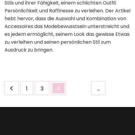
Stils und ihrer Fähigkeit, einem schlichten Outfit
Persönlichkeit und Raffinesse zu verleihen. Der Artikel
hebt hervor, dass die Auswahl und Kombination von
Accessoires das Modebewusstsein unterstreicht und
es jedem ermöglicht, seinem Look das gewisse Etwas
zu verleihen und seinen persönlichen Stil zum
Ausdruck zu bringen.
Seitennummerierung
Seite
Seite
Seite
1
3
4
…
der
Beiträge