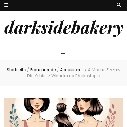
darksidebakery
Startseite
/
Frauenmode
/
Accessoires
/
4 Modne Fryzury
Dla Kobiet z Wkładką na Płaskostopie